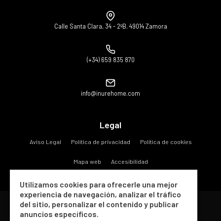
Calle Santa Clara, 34 - 2ºB. 49014 Zamora
(+34) 659 835 870
info@inurehome.com
Legal
Aviso Legal
Política de privacidad
Política de cookies
Mapa web
Accesibilidad
Utilizamos cookies para ofrecerle una mejor
experiencia de navegación, analizar el tráfico
del sitio, personalizar el contenido y publicar
Copyright © 2026 Inure Gestiones e Inversiones S.A..
anuncios específicos.
Todos los derechos reservados