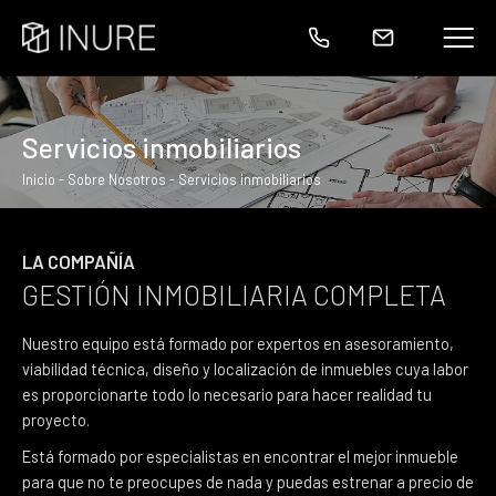
Quiénes Somos
Home
Home
Servicios inmobiliarios
Consultoría
Consultoría
servicios inmobiliarios
Inicio
-
Sobre Nosotros
- Servicios inmobiliarios
Documentos / Descargas
Reformas
Reformas
Ubicación
Visita de viviendas
LA COMPAÑÍA
GESTIÓN INMOBILIARIA COMPLETA
Nuestro equipo está formado por expertos en asesoramiento,
viabilidad técnica, diseño y localización de inmuebles cuya labor
es proporcionarte todo lo necesario para hacer realidad tu
proyecto.
Está formado por especialistas en encontrar el mejor inmueble
para que no te preocupes de nada y puedas estrenar a precio de