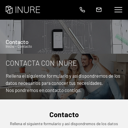
Quiénes Somos
Home
Home
Servicios inmobiliarios
Consultoría
Consultoría
contacto
Inicio
- Contacto
Documentos / Descargas
Reformas
Reformas
CONTACTA CON INURE
Ubicación
Visita de viviendas
Rellena el siguiente formulario y así dispondremos de los
datos necesarios para conocer tus necesidades.
Nos pondremos en contacto contigo.
Contacto
Rellena el siguiente formulario y así dispondremos de los datos