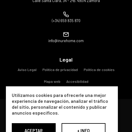
Calle Santa Clara, 34 - 2ºB. 49014 Zamora
(+34) 659 835 870
info@inurehome.com
Legal
Aviso Legal
Política de privacidad
Política de cookies
Mapa web
Accesibilidad
Utilizamos cookies para ofrecerle una mejor
experiencia de navegación, analizar el tráfico
del sitio, personalizar el contenido y publicar
Copyright © 2026 Inure Gestiones e Inversiones S.A..
anuncios específicos.
Todos los derechos reservados
ACEPTAR
Diseño web SGM
+ INFO